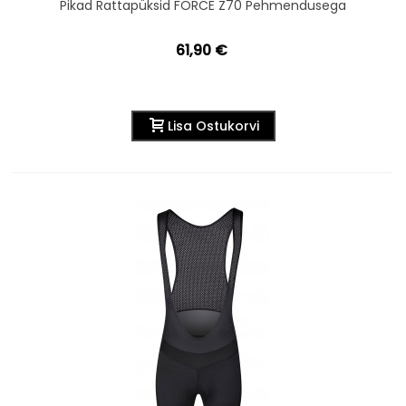
Pikad Rattapüksid FORCE Z70 Pehmendusega
61,90 €
Lisa Ostukorvi