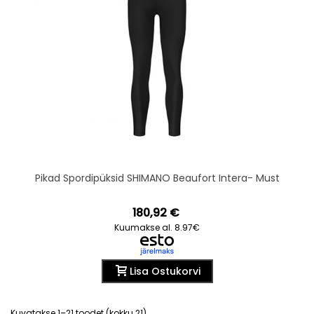
Pikad Spordipüksid SHIMANO Beaufort Intera- Must
180,92 €
Kuumakse al. 8.97€
Lisa Ostukorvi
Kuvatakse 1–21 toodet (kokku 21)