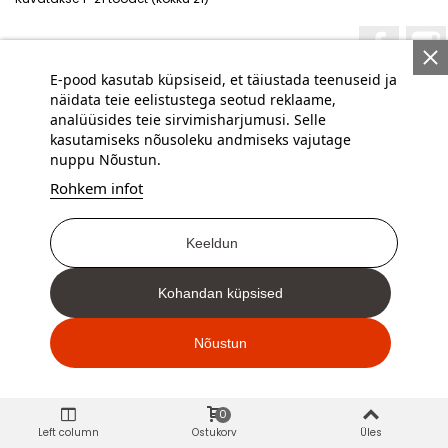
Facebo
E-pood kasutab küpsiseid, et täiustada teenuseid ja
näidata teie eelistustega seotud reklaame,
analüüsides teie sirvimisharjumusi. Selle
kasutamiseks nõusoleku andmiseks vajutage
MINU KONTO
nuppu Nõustun.
Rohkem infot
INFORMATSIOON
Keeldun
KONTAKT
Kohandan küpsised
Nõustun
0
Left column
Ostukorv
Üles