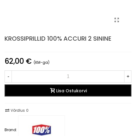
KROSSIPRILLID 100% ACCURI 2 SININE
62,00 €
(KM-ga)
-
+
Lisa Ostukorvi
Võrdlus
0
Brand: