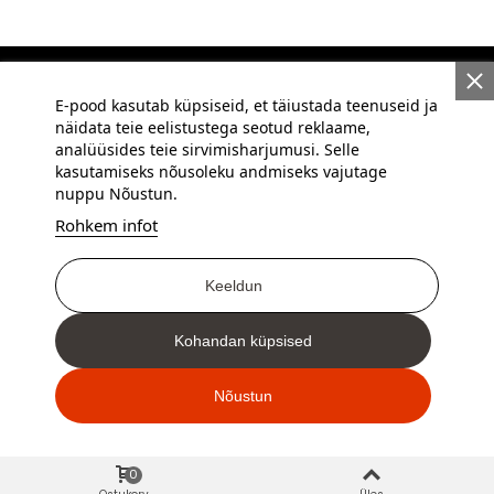
MINU KONTO
E-pood kasutab küpsiseid, et täiustada teenuseid ja
näidata teie eelistustega seotud reklaame,
INFORMATSIOON
analüüsides teie sirvimisharjumusi. Selle
kasutamiseks nõusoleku andmiseks vajutage
KONTAKT
nuppu Nõustun.
Rohkem infot
Keeldun
Kohandan küpsised
Nõustun
0