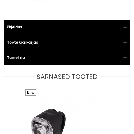
Kirjeldus
Toote üksikasjad
Tarneinfo
SARNASED TOOTED
New