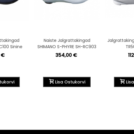
attakingad
Naiste Jalgrattakingad
Jalgrattaki
100 Sinine
SHIMANO S-PHYRE SH-RC903
TR5
Valge
 €
354,00 €
11
tukorvi
Lisa Ostukorvi
Lis