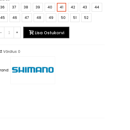
36
37
38
39
40
41
42
43
44
45
46
47
48
49
50
51
52
Lisa Ostukorvi
-
+
Võrdlus
0
rand: