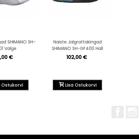
ngad SHIMANO SH-
Naiste Jalgrattakingad
Jalgratt
01 Valge
SHIMANO SH-GF400 Hall
2,00 €
102,00 €
a Ostukorvi
Lisa Ostukorvi
Facebo