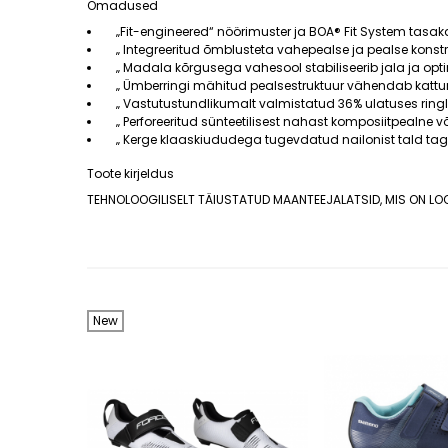
Omadused
„Fit-engineered“ nöörimuster ja BOA® Fit System tas
„ Integreeritud õmblusteta vahepealse ja pealse konstr
„ Madala kõrgusega vahesool stabiliseerib jala ja opt
„ Ümberringi mähitud pealsestruktuur vähendab kattum
„ Vastutustundlikumalt valmistatud 36% ulatuses ringlu
„ Perforeeritud sünteetilisest nahast komposiitpealne 
„ Kerge klaaskiududega tugevdatud nailonist tald ta
Toote kirjeldus
TEHNOLOOGILISELT TÄIUSTATUD MAANTEEJALATSID, MIS ON L
New