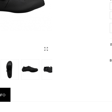
B
NFO