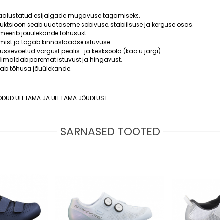
akaalustatud esijalgade mugavuse tagamiseks.
uktsioon seab uue taseme sobivuse, stabiilsuse ja kerguse osas.
imeerib jõuülekande tõhusust.
ist ja tagab kinnaslaadse istuvuse.
ssevõetud võrgust pealis- ja kesksoola (kaalu järgi).
võimaldab paremat istuvust ja hingavust.
gab tõhusa jõuülekande.
OODUD ÜLETAMA JA ÜLETAMA JÕUDLUST.
SARNASED TOOTED