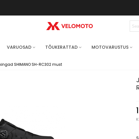
VARUOSAD
TÕUKERATTAD
MOTOVARUSTUS
akingad SHIMANO SH-RC302 must
K
S