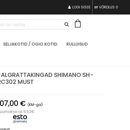
LOGI SISSE
VÕRDLUS
0
SELJAKOTID / OGIO KOTID
RULLUISUD
JALGRATTAKINGAD SHIMANO SH-
RC302 MUST
107,00 €
(KM-ga)
uumakse al. 6.52€
uurus