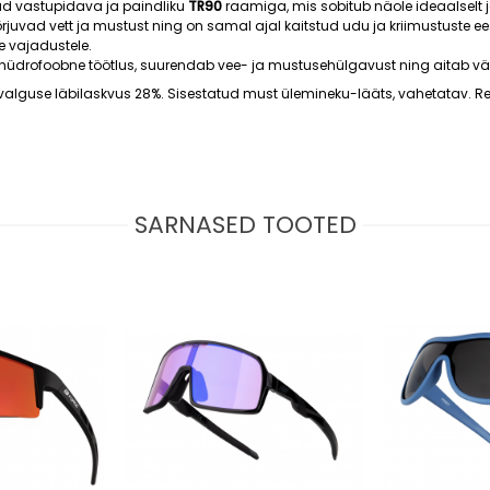
tud vastupidava ja paindliku
TR90
raamiga, mis sobitub näole ideaalselt 
juvad vett ja mustust ning on samal ajal kaitstud udu ja kriimustuste e
e vajadustele.
hüdrofoobne töötlus, suurendab vee- ja mustusehülgavust ning aitab vält
, valguse läbilaskvus 28%. Sisestatud must ülemineku-lääts, vahetatav. Re
SARNASED TOOTED