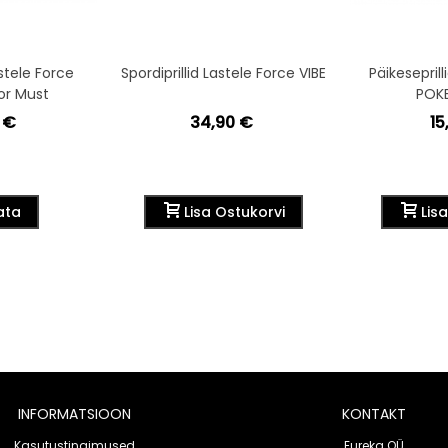
astele Force
Spordiprillid Lastele Force VIBE
Päikeseprill
or Must
POKE
 €
34,90 €
15
ata
Lisa Ostukorvi
Lis
INFORMATSIOON
KONTAKT
Kasutustingimused
Eureka OÜ