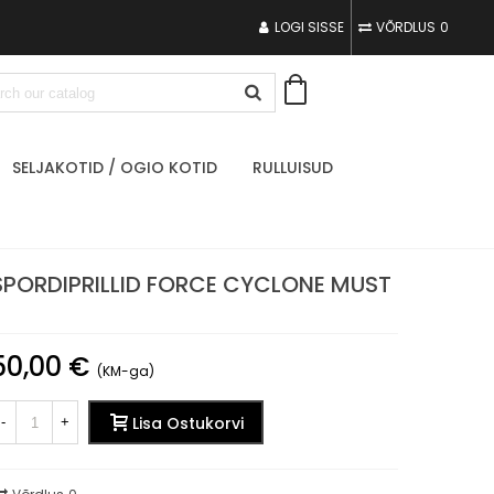
LOGI SISSE
VÕRDLUS
0
SELJAKOTID / OGIO KOTID
RULLUISUD
SPORDIPRILLID FORCE CYCLONE MUST
50,00 €
(KM-ga)
Lisa Ostukorvi
-
+