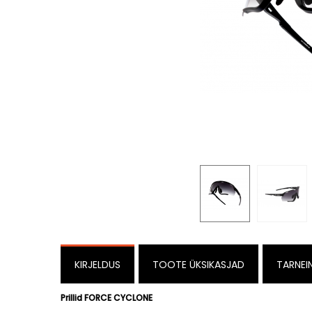
KIRJELDUS
TOOTE ÜKSIKASJAD
TARNEI
Prillid FORCE CYCLONE