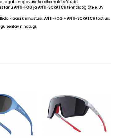
ja tagab mugavuse ka pikematel sõitudel.
est tänu
ANTI-FOG
ja
ANTI-SCRATCH
tehnoloogiatele. UV
ida klaasi kriimustusi.
ANTI-FOG + ANTI-SCRATCH
töötlus.
guleeritav ninatugi.