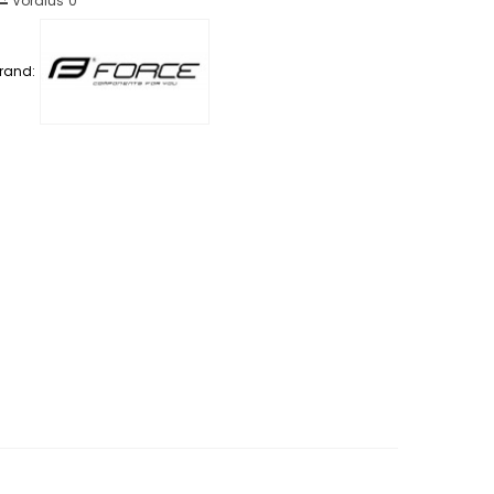
Võrdlus
0
rand: