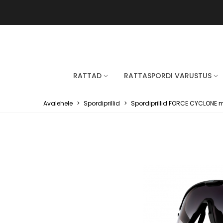
RATTAD
RATTASPORDI VARUSTUS
Avalehele
>
Spordiprillid
>
Spordiprillid FORCE CYCLONE 