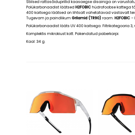
Stiilsed rattasõiduprillid kaasaegse disainiga on varusta
Polükarbonaadist läätsed
H2FOBIC
hüdrofoobse kattega tõr
400 kaitsega läätsed on lihtsalt vahetatavad vastavalt tei
Tugevam ja paindlikum
Grilamid (TR90)
raam.
H2FOBIC
– 
Polükarbonaadist lääts UV 400 kaitsega. Filtrikategooria 3
Komplektis mikrokiust kott. Pakendatud paberkarpi.
Kaal: 34 g.