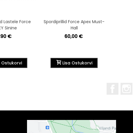
id Lastele Force
Spordiprillid Force Apex Must-
Spordi
Y Sinine
Hall
N
,90 €
60,00 €
a Ostukorvi
Lisa Ostukorvi
Facebo