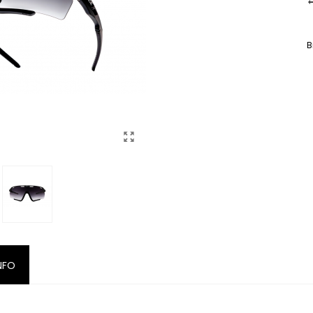
B
NFO