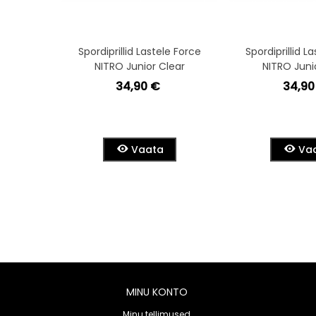
Spordiprillid Lastele Force
Spordiprillid L
NITRO Junior Clear
NITRO Juni
34,90 €
34,90
Vaata
Va
MINU KONTO
Minu tellimused